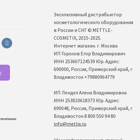
Эксклюзивный дистрибьютор
косметологического оборудования
в России и СНГ ©️ METTLE-
COSMETIX, 2015-2025.
sapp
vkontakte
Интернет магазин. г. Москва
ИП Горохов Егор Владимирович
ИНН 253607124539 Юр. Адрес:
690000, Россия, Приморский край, г
с
Владивосток +79880964779
ИП Лендел Алена Владимировна
ИНН 253810618373 Юр. Адрес:
690048, Россия, Приморский край, г
Владивосток 8 800 550 94 80
рсональных
info@metlix.ru