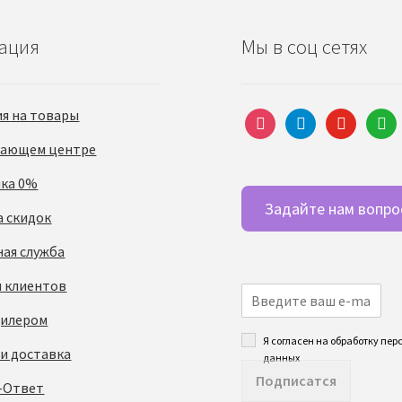
ация
Мы в соц сетях
ия на товары
instagram
telegram
youtube
what
чающем центре
чка 0%
Задайте нам вопро
а скидок
ная служба
 клиентов
дилером
Я согласен на обработку пе
 и доставка
данных
Подписатся
-Ответ