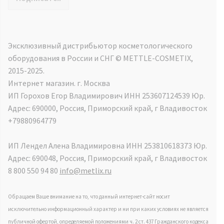
Эксклюзивный дистрибьютор косметологического
оборудования в России и СНГ ©️ METTLE-COSMETIX,
2015-2025.
Интернет магазин. г. Москва
ИП Горохов Егор Владимирович ИНН 253607124539 Юр.
Адрес: 690000, Россия, Приморский край, г Владивосток
+79880964779
ИП Лендел Алена Владимировна ИНН 253810618373 Юр.
Адрес: 690048, Россия, Приморский край, г Владивосток
8 800 550 94 80
info@metlix.ru
Обращаем Ваше внимание на то, что данный интернет-сайт носит
исключительно информационный характер и ни при каких условиях не является
публичной офертой, определяемой положениями ч. 2 ст. 437 Гражданского кодекса