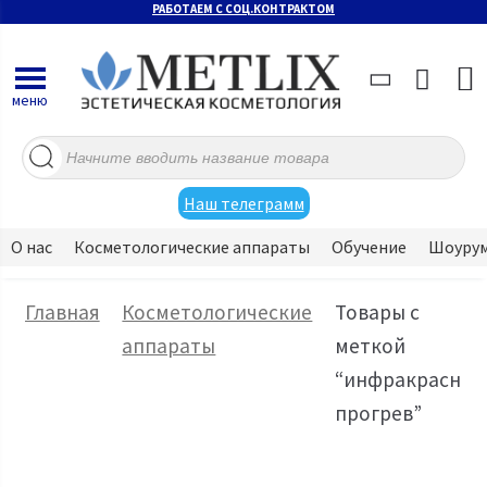
РАБОТАЕМ С СОЦ.КОНТРАКТОМ
меню
Поиск
товаров
Наш телеграмм
О нас
Косметологические аппараты
Обучение
Шоуру
Главная
Косметологические
Товары с
аппараты
меткой
“инфракрасны
прогрев”