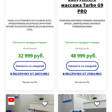
массажа Turbo G9
PRO
Целых 12-ть функций по уходу за лицом. В Pro -
Упрощенное электронное управление, повышенные
версии исправлены все недочеты предыдущих
обороты, манипула горячего прогрева из
моделей, из-за которых аппарат быстро выходил из
вулканического камня
строя.
Протоколы процедур в подарок
Протоколы процедур в подарок
45 999
руб.
66 999
руб.
32 999
руб.
48 999
руб.
Заказать со скидкой
Заказать со скидкой
В РАССРОЧКУ ОТ 1917 ₽/МЕС
В РАССРОЧКУ ОТ 2792 ₽/МЕС
Рассрочка 0%
Рассрочка 0%