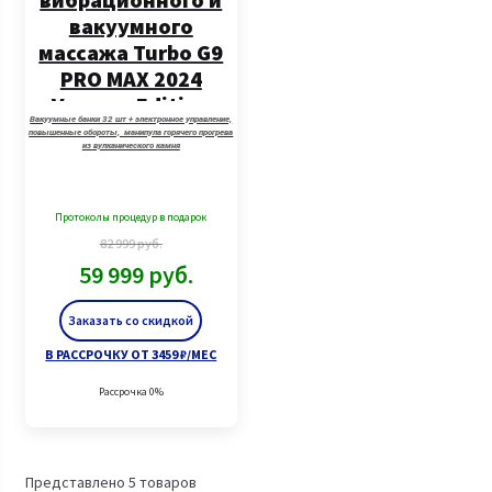
вакуумного
массажа Turbo G9
PRO MAX 2024
Vacuum Edition
Вакуумные банки 32 шт + электронное управление,
повышенные обороты, манипула горячего прогрева
из вулканического камня
Протоколы процедур в подарок
82 999
руб.
59 999
руб.
Заказать со скидкой
В РАССРОЧКУ ОТ 3459 ₽/МЕС
Рассрочка 0%
Представлено 5 товаров