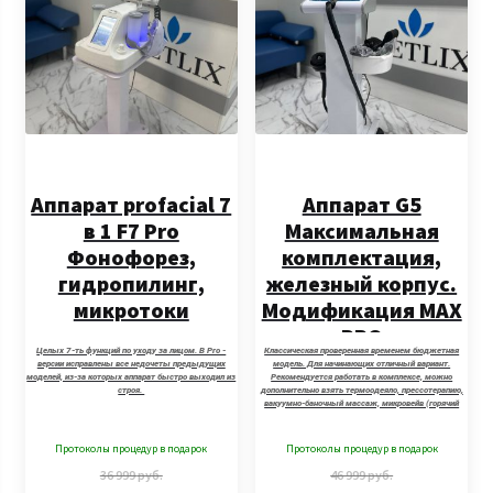
Аппарат profacial 7
Аппарат G5
в 1 F7 Pro
Максимальная
Фонофорез,
комплектация,
гидропилинг,
железный корпус.
микротоки
Модификация MAX
PRO
Целых 7-ть функций по уходу за лицом. В Pro -
Классическая проверенная временем бюджетная
версии исправлены все недочеты предыдущих
модель. Для начинающих отличный вариант.
моделей, из-за которых аппарат быстро выходил из
Рекомендуется работать в комплексе, можно
строя.
дополнительно взять термоодеяло, прессотерапию,
вакуумно-баночный массаж, микровейв (горячий
вакуум)
Протоколы процедур в подарок
Протоколы процедур в подарок
36 999
руб.
46 999
руб.