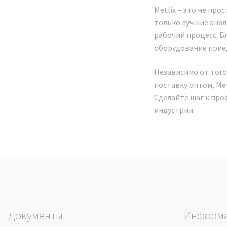
Metlix – это не пр
только лучшие анал
рабочий процесс. Б
оборудование приед
Независимо от того
поставку оптом, Me
Сделайте шаг к про
индустрии.
Документы
Информ