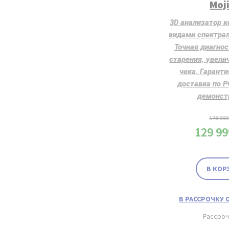
Moji
3D анализатор к
видами спектрал
Точная диагнос
старения, увели
чека. Гаранти
доставка по 
демонст
178 99
129 9
В КОР
В РАССРОЧКУ О
Рассро