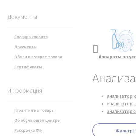
Документы
Словарь клиента
Документы
Курсы
Все товары
Аппараты по ух
Обмен и возврат товара
косметологии.
чистке лиц
Сертификаты
Видеообучение
Анализа
Информация
анализатор 
анализатор 
Гарантия на товары
анализатор с
Об обучающем центре
Фильтр
Рассрочка 0%