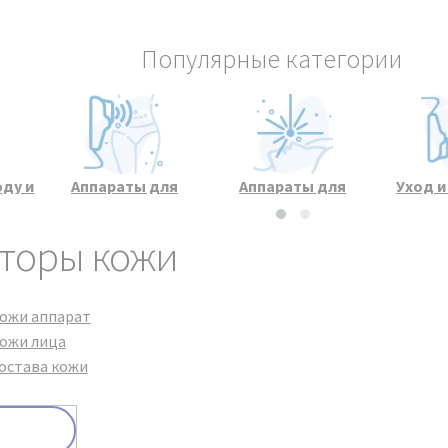
Популярные категории
оду и
Аппараты для
Аппараты для
Уход 
а
массажа и
лазерных процедур
кож
коррекции фигуры
торы кожи
кожи аппарат
кожи лица
остава кожи