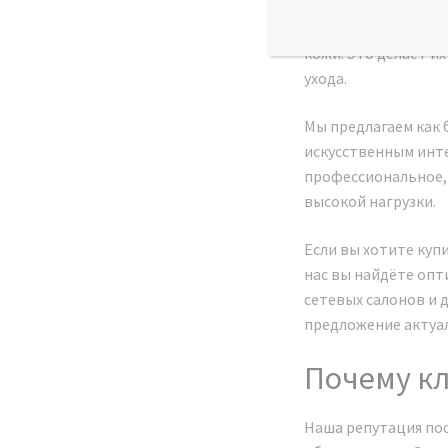
критериям точност
диагностику: оценк
кожи. Это делает и
ухода.
Мы предлагаем как 
искусственным инте
профессиональное, 
высокой нагрузки.
Если вы хотите куп
нас вы найдёте опт
сетевых салонов и 
предложение актуал
Почему кл
Наша репутация пос