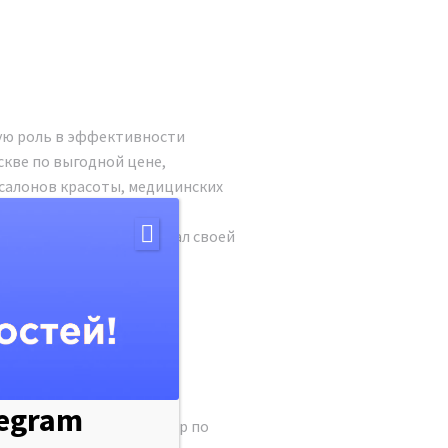
вую роль в эффективности
скве по выгодной цене,
 салонов красоты, медицинских
нального оборудования,
те ли вы обновить арсенал своей
е высокотехнологичной
и для
legram
 прошедшие строгий отбор по