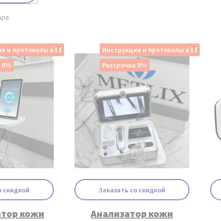
ара
я и протоколы в
Инструкция и протоколы в
а 0%
Рассрочка 0%
о скидкой
Заказать со скидкой
атор кожи
Анализатор кожи