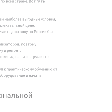
по всей стране. Вот пять
ем наиболее выгодные условия,
влекательной цене.
чаете доставку по России без
ализаторов, поэтому
у и ремонт.
ложения, наши специалисты
уп к практическому обучению от
оборудование и начать
ональной