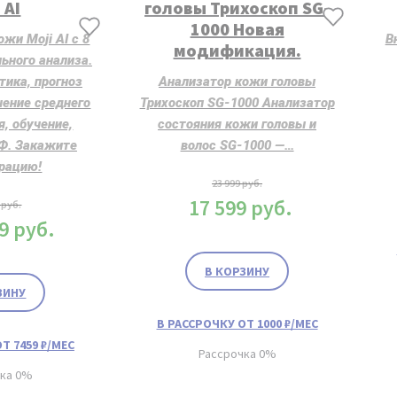
 AI
головы Трихоскоп SG-
1000 Новая
ожи Moji AI с 8
В
модификация.
ьного анализа.
тика, прогноз
Анализатор кожи головы
чение среднего
Трихоскоп SG-1000 Анализатор
я, обучение,
состояния кожи головы и
РФ. Закажите
волос SG-1000 —…
рацию!
23 999
руб.
17 599
руб.
9
руб.
99
руб.
В КОРЗИНУ
ЗИНУ
В РАССРОЧКУ ОТ 1000 ₽/МЕС
Т 7459 ₽/МЕС
Рассрочка 0%
чка 0%