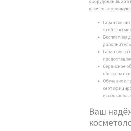
оборудования. За э
ключевых преимущес
Гарантия низ
чтобы вы мог
Бесплатная д
дополнительн
Гарантия на 
предоставля
Сервисное об
обеспечат св
Обучение с т
сертифициро
использовать
Ваш надё
косметол