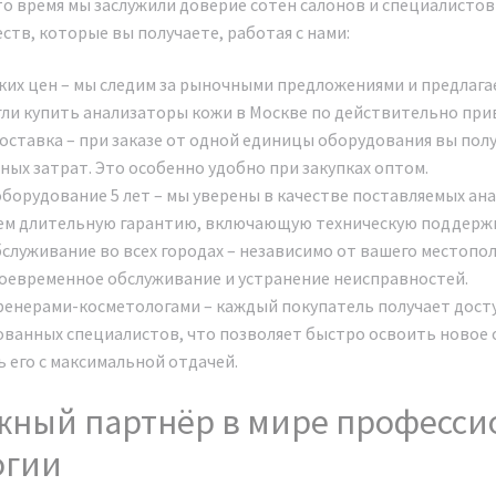
то время мы заслужили доверие сотен салонов и специалистов 
тв, которые вы получаете, работая с нами:
ких цен – мы следим за рыночными предложениями и предлага
ли купить анализаторы кожи в Москве по действительно при
оставка – при заказе от одной единицы оборудования вы полу
ых затрат. Это особенно удобно при закупках оптом.
оборудование 5 лет – мы уверены в качестве поставляемых ан
ем длительную гарантию, включающую техническую поддержк
служивание во всех городах – независимо от вашего местопо
оевременное обслуживание и устранение неисправностей.
ренерами-косметологами – каждый покупатель получает дост
ванных специалистов, что позволяет быстро освоить новое 
 его с максимальной отдачей.
жный партнёр в мире професси
огии