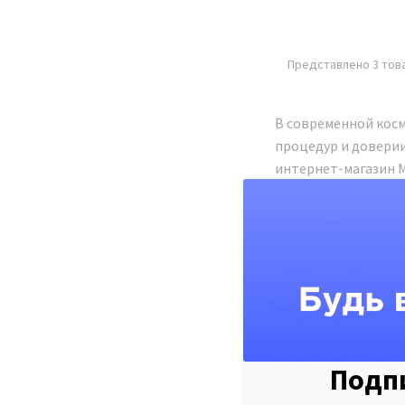
Представлено 3 тов
В современной косм
процедур и доверии
интернет-магазин M
центров и частных 
обеспечивая надежн
клиники или открыт
косметологии.
Широкий 
професси
Подпи
В каталоге Metlix 