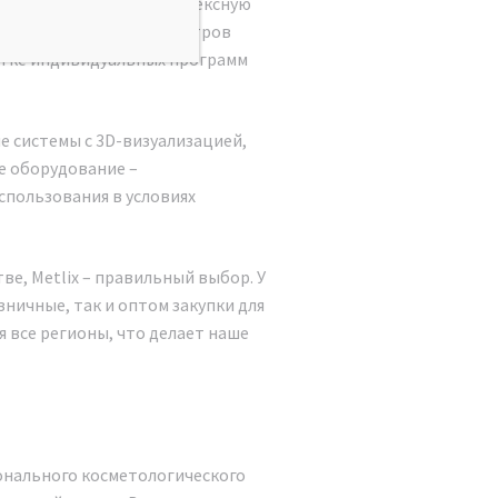
воляют проводить комплексную
ичности и других параметров
ботке индивидуальных программ
е системы с 3D-визуализацией,
е оборудование –
пользования в условиях
ве, Metlix – правильный выбор. У
ничные, так и оптом закупки для
 все регионы, что делает наше
онального косметологического