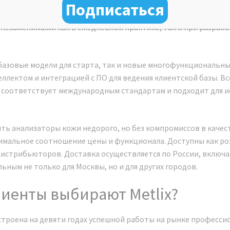
и, функциональности и долговечности. Наши устройства поз
Подписаться
у увлажнённости, жирности, пористости, пигментации, эласт
х незаменимыми как в ежедневной практике, так и при разра
базовые модели для старта, так и новые многофункциональны
ллектом и интеграцией с ПО для ведения клиентской базы. Вс
соответствует международным стандартам и подходит для ис
ить анализаторы кожи недорого, но без компромиссов в качест
имальное соотношение цены и функционала. Доступны как роз
дистрибьюторов. Доставка осуществляется по России, включая
ьным не только для Москвы, но и для других городов.
иенты выбирают Metlix?
троена на девяти годах успешной работы на рынке професси