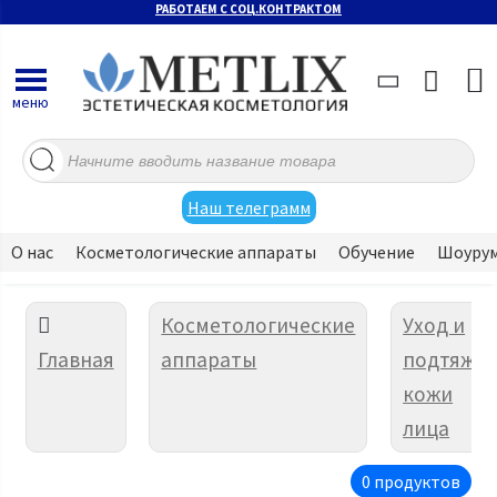
РАБОТАЕМ С СОЦ.КОНТРАКТОМ
меню
Поиск
товаров
Наш телеграмм
О нас
Косметологические аппараты
Обучение
Шоуру
Косметологические
Уход и
Главная
аппараты
подтяжк
кожи
лица
0 продуктов