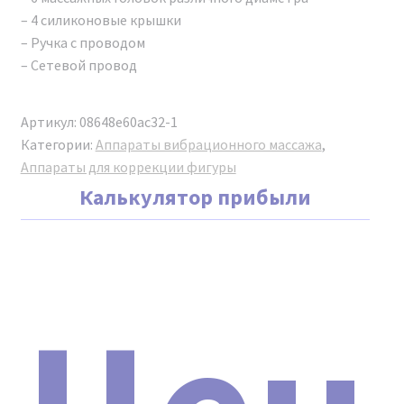
– 4 силиконовые крышки
Договор поставки и гарантийного
– Ручка с проводом
технического обслуживания
– Сетевой провод
косметологической техники.
Транспортная накладная.
Сертификат соответствия (РСТ).
Артикул:
08648e60ac32-1
Декларация о соответствии и протоколы
Категории:
Аппараты вибрационного массажа
,
испытания (EAC).
Аппараты для коррекции фигуры
Сертификат подлинности аппарата Аппарат
Калькулятор прибыли
ударно-волновой терапии SHOCK WAVE PRO
2024.
Диплом о прохождении обучения на аппарате
(выдается после успешной сдачи экзамена).
Технический паспорт устройства.
Инструкция.
Подробнее о сертификатах и о том, зачем нужно
проверять их на оригинальность, вы можете