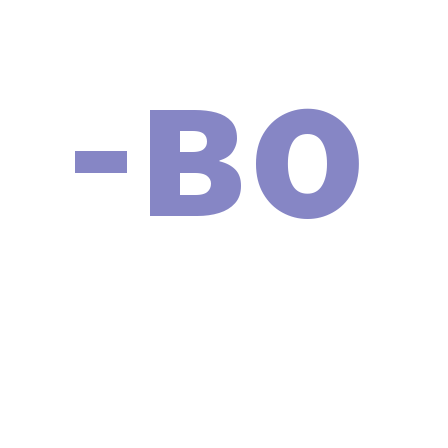
-во
Наши сертификаты и документы
ОБУЧЕНИЕ РАБОТЕ НА
АППАРАТЕ Аппарат ударно-
волновой терапии SHOCK
WAVE PRO 2024
При приобретении аппарата мы предоставляем
инструкцию и протоколы на русском языке (с
выдачей сертификата). Это позволит вам освоить
работу с аппаратом и сразу же приступить к
оказанию косметологических услуг.