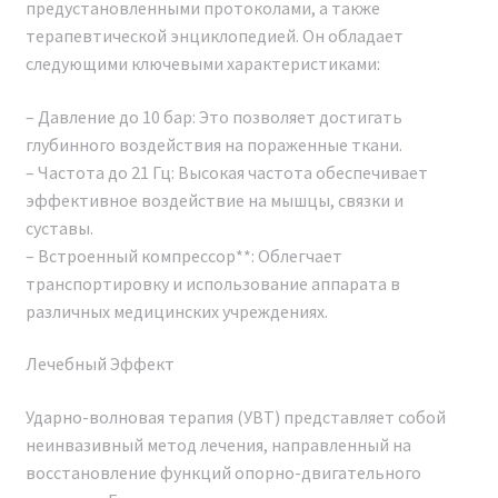
предустановленными протоколами, а также
Для легкой проверки аутентичности аппарата можно
терапевтической энциклопедией. Он обладает
воспользоваться функцией NFC-чипа,
следующими ключевыми характеристиками:
расположенного обычно над экраном устройства.
Достаточно приложить свой телефон к этому чипу.
– Давление до 10 бар: Это позволяет достигать
Если аппарат является оригинальным, на экране
глубинного воздействия на пораженные ткани.
смартфона появится зеленая галочка, что будет
– Частота до 21 Гц: Высокая частота обеспечивает
свидетельствовать об его подлинности и
эффективное воздействие на мышцы, связки и
соответствии заявленным характеристикам.
суставы.
– Встроенный компрессор**: Облегчает
транспортировку и использование аппарата в
различных медицинских учреждениях.
Лечебный Эффект
Ударно-волновая терапия (УВТ) представляет собой
неинвазивный метод лечения, направленный на
восстановление функций опорно-двигательного