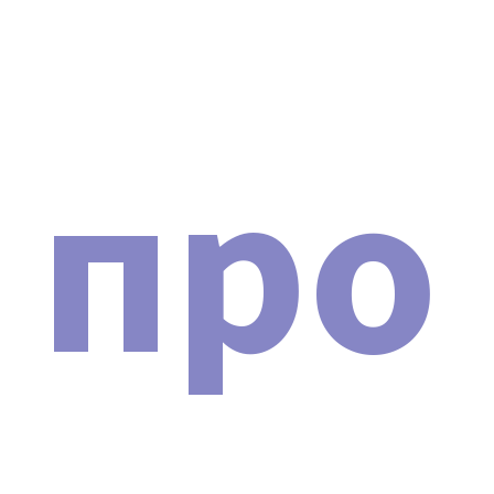
про
Внимание! Остерегайтесь
подделок!
Из-за популярности многофункционального
аппарата Аппарат ударно-волновой терапии SHOCK