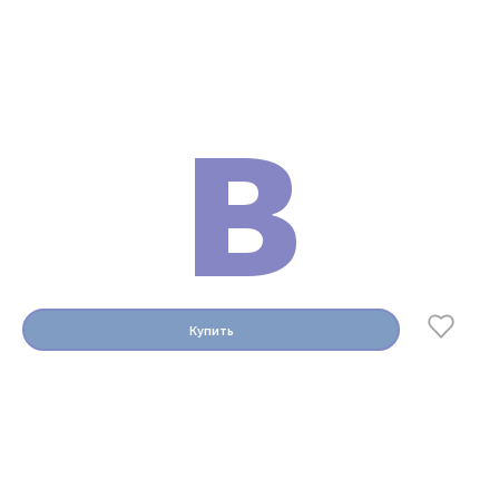
Сертификат о прохождении обучения на
аппарате (выдается после успешной сдачи
в
экзамена).
Технический паспорт устройства.
Инструкция.
Подробнее о сертификатах и о том, зачем нужно
проверять их на оригинальность, вы можете
почитать в нашей статье:
НАЖМИТЕ ДЛЯ ПРОСМОТРА
СТАТЬИ
.
ПОЧЕМУ МЫ
Купить
Гарантия лучшей цены.
Гарантия на товар и доставку.
Техническая поддержка 24/7.
Инструкция и протоколы на русском языке
Защита от подделок.
Рассрочка 0%.