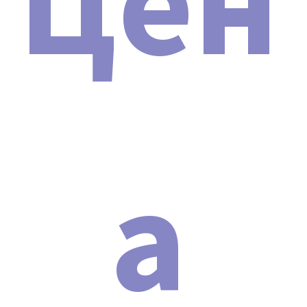
Цен
почитать в нашей статье:
НАЖМИТЕ ДЛЯ ПРОСМОТРА
СТАТЬИ
.
ПОЧЕМУ МЫ
Гарантия лучшей цены.
Гарантия на товар и доставку.
Техническая поддержка 24/7.
Инструкция и протоколы на русском языке.
Защита от подделок.
а
Рассрочка 0%.
Надежная упаковка.
ОПИСАНИЕ