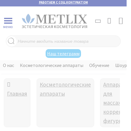
РАБОТАЕМ С СОЦ.КОНТРАКТОМ
меню
Поиск
товаров
Наш телеграмм
О нас
Косметологические аппараты
Обучение
Шоуру
Косметологические
Аппараты
Главная
аппараты
для
массажа и
коррекци
фигуры