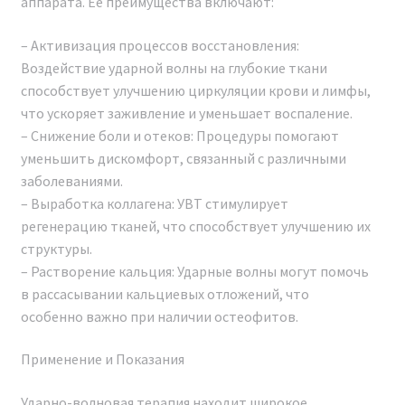
аппарата. Ее преимущества включают:
– Активизация процессов восстановления:
Воздействие ударной волны на глубокие ткани
способствует улучшению циркуляции крови и лимфы,
что ускоряет заживление и уменьшает воспаление.
– Снижение боли и отеков: Процедуры помогают
Мы официальный представитель
уменьшить дискомфорт, связанный с различными
завода по производству
заболеваниями.
косметологических аппаратов
– Выработка коллагена: УВТ стимулирует
регенерацию тканей, что способствует улучшению их
Аппарат ударно-волновой
структуры.
терапии SHOCK WAVE PRO 2024
– Растворение кальция: Ударные волны могут помочь
в рассасывании кальциевых отложений, что
Мы являемся официальным представителем завода,
особенно важно при наличии остеофитов.
производящего косметологические аппараты на
территории Российской Федерации. Наша компания
Применение и Показания
осуществляет прямые поставки с завода без
посредников, предоставляя гарантию и сервисное
Ударно-волновая терапия находит широкое