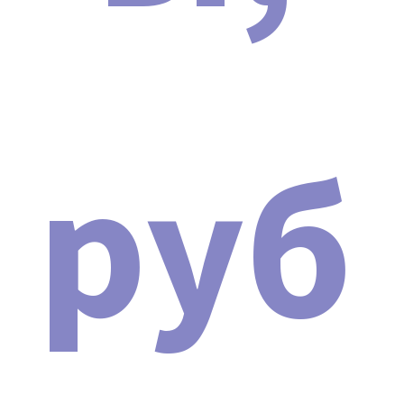
Аппарат ударно-волновой
терапии SHOCK WAVE PRO 2024
Мы являемся официальным представителем завода,
производящего косметологические аппараты на
руб
территории Российской Федерации. Наша компания
осуществляет прямые поставки с завода без
посредников, предоставляя гарантию и сервисное
обслуживание на всем протяжении гарантийного
срока и после него.
Каждый владелец аппарата Аппарат ударно-
волновой терапии SHOCK WAVE PRO 2024 получает
полный пакет документов. В штате компании
работают профессиональные консультанты, врачи-
косметологи, готовые предоставить
профессиональную консультацию до и после