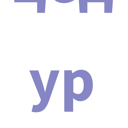
При покупке аппарата Аппарат ударно-волновой
терапии SHOCK WAVE PRO 2024 вы получите
документы в двух форматах: электронную копию и
оригиналы в бумажном виде (по запросу). Кроме
того, часть сопроводительных документов будет
ур
доступна для скачивания. Список документов:
Договор поставки и гарантийного
технического обслуживания
косметологической техники.
Транспортная накладная.
Сертификат соответствия (РСТ).
Декларация о соответствии и протоколы
испытания (EAC).
Сертификат подлинности аппарата Аппарат
ударно-волновой терапии SHOCK WAVE PRO
2024.