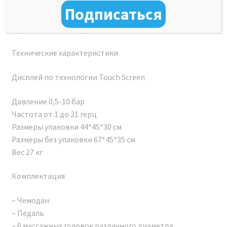
компактности и удобства в использовании, этот
Подписаться
аппарат станет незаменимым инструментом в любом
медицинском центре.
Технические характеристики
Дисплей по технологии Touch Screen
Давление 0,5-10 бар
Сертификат о допуске
Частота от 1 до 21 герц
ДОКУМЕНТЫ
Размеры упаковки 44*45*30 см
Размеры без упаковки 67*45*35 см
Вес 27 кг
При покупке аппарата Аппарат ударно-волновой
терапии SHOCK WAVE PRO 2024 вы получите
Комплектация
документы в двух форматах: электронную копию и
оригиналы в бумажном виде (по запросу). Кроме
– Чемодан
того, часть сопроводительных документов будет
– Педаль
доступна для скачивания. Список документов:
– 6 массажных головок различного диаметра