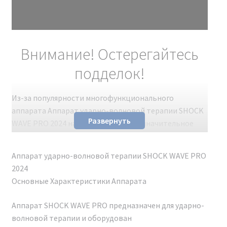
Внимание! Остерегайтесь
подделок!
Из-за популярности многофункционального
аппарата Аппарат ударно-волновой терапии SHOCK
Развернуть
WAVE PRO 2024 на рынке появилось значительное
количество подделок. Несмотря на схожий внешний
вид с оригиналом, эти поддельные
Аппарат ударно-волновой терапии SHOCK WAVE PRO
косметологические аппараты не обладают
2024
заявленными характеристиками. Чтобы избежать
Основные Характеристики Аппарата
разочарования и получить качественное устройство,
рекомендуем покупать только проверенные
Аппарат SHOCK WAVE PRO предназначен для ударно-
оригинальные модели.
волновой терапии и оборудован