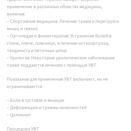
обслуживание на всем протяжении гарантийного
применение в различных областях медицины,
срока и после него.
включая:
– Спортивная медицина: Лечение травм и перегрузок
Каждый владелец аппарата Аппарат ударно-
мышц и связок.
волновой терапии SHOCK WAVE PRO 2024 получает
– Ортопедия и физиотерапия: Устранение болей в
полный пакет документов. Предоставляется
спине, плече, пояснице, и лечение остеоартроза,
удаленное обучение и консультация по всей
тендинита и пяточных шпор.
Российской Федерации. В штате компании работают
– Урология: Некоторые урологические заболевания
профессиональные консультанты, врачи-
также поддаются лечению с помощью УВТ.
косметологи, готовые предоставить
профессиональную консультацию до и после
Показания для применения УВТ включают, но не
покупки, а также полное информационное и
ограничиваются:
консультационное сопровождение.
– Боли в суставax и мышцах
– Деформации и травмы конечностей
– Целлюлит
Процедура УВТ