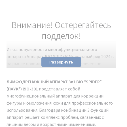
Внимание! Остерегайтесь
подделок!
Из-за популярности многофункционального
аппарата Аппарат BIO SPIDER Модельный ряд 2024 г.
Развернуть
на рынке появилось значительное количество
подделок. Несмотря на схожий внешний вид с
оригиналом, эти поддельные косметологические
ЛИМФОДРЕНАЖНЫЙ АППАРАТ 3в1 BIO “SPIDER”
аппараты не обладают заявленными
(ПАУК*) BIO-301
представляет собой
характеристиками. Чтобы избежать разочарования и
многофункциональный аппарат для коррекции
получить качественное устройство, рекомендуем
фигуры и омоложения кожи для профессионального
покупать только проверенные оригинальные
использования. Благодаря комбинации 3 функций
модели.
аппарат решает комплекс проблем, связанных с
лишним весом и возрастными изменениями.
Для легкой проверки аутентичности аппарата можно