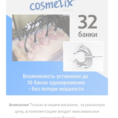
обслуживание на всем протяжении гарантийного
срока и после него.
Каждый владелец аппарата Аппарат BIO SPIDER
Модельный ряд 2024 г. получает полный пакет
документов. Предоставляется удаленное обучение и
консультация по всей Российской Федерации. В
штате компании работают профессиональные
консультанты, врачи-косметологи, готовые
предоставить профессиональную консультацию до
и после покупки, а также полное информационное и
консультационное сопровождение.
Внимание!
Только в нашем магазине, за указанную
цену, в комплектацию входит максимальное
количество банок!