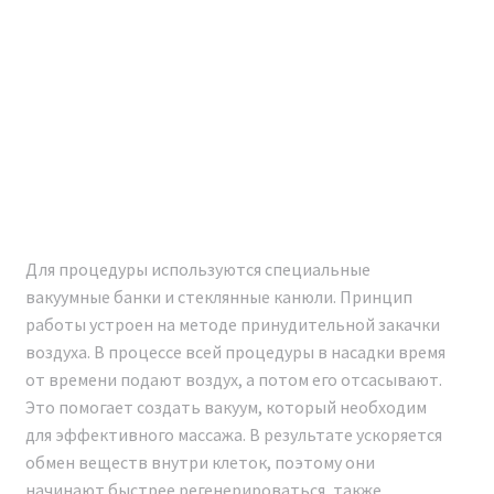
г.
При приобретении аппарата мы предоставляем
техническое обучение. Это позволит вам освоить
работу с аппаратом и сразу же приступить к
оказанию косметологических услуг.
Для процедуры используются специальные
вакуумные банки и стеклянные канюли. Принцип
работы устроен на методе принудительной закачки
воздуха. В процессе всей процедуры в насадки время
от времени подают воздух, а потом его отсасывают.
Это помогает создать вакуум, который необходим
для эффективного массажа. В результате ускоряется
обмен веществ внутри клеток, поэтому они
начинают быстрее регенерироваться, также