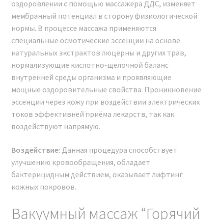
оздоровлении с помощью массажера ДДС, изменяет
мембранный потенциал в сторону физиологической
нормы. В процессе массажа применяются
специальные осмотические эссенции на основе
натуральных экстрактов люцерны и других трав,
нормализующие кислотно-щелочной баланс
внутренней среды организма и проявляющие
мощные оздоровительные свойства. Проникновение
эссенции через кожу при воздействии электрических
токов эффективней приёма лекарств, так как
воздействуют напрямую.
Мы официальный представитель
Воздействие:
Данная процедура способствует
завода по производству
улучшению кровообращения, обладает
бактерицидным действием, оказывает лифтинг
косметологических аппаратов
кожных покровов.
Аппарат BIO SPIDER Модельный
ряд 2024 г.
Вакуумный массаж “Горячий