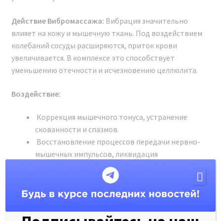
Действие Вибромассажа:
Вибрация значительно
влияет на кожу и мышечную ткань. Под воздействием
колебаний сосуды расширяются, приток крови
увеличивается. В комплексе это способствует
уменьшению отечности и исчезновению целлюлита.
Воздействие:
Внимание! Остерегайтесь
Коррекция мышечного тонуса, устранение
скованности и спазмов.
подделок!
Восстановление процессов передачи нервно-
мышечных импульсов, ликвидация
Из-за популярности многофункционального
патологических рефлексов из-за сдавления
аппарата Аппарат BIO SPIDER Модельный ряд 2024 г.
периферических нервов.
на рынке появилось значительное количество
Увеличение подвижности суставов и
подделок. Несмотря на схожий внешний вид с
позвоночного столба.
оригиналом, эти поддельные косметологические
Очищение просветов сальных и потовых