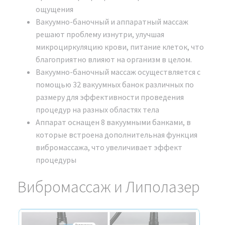
технического обслуживания
ощущения
косметологической техники.
Вакуумно-баночный и аппаратный массаж
Транспортная накладная.
решают проблему изнутри, улучшая
Сертификат соответствия (РСТ).
микроциркуляцию крови, питание клеток, что
Декларация о соответствии и протоколы
благоприятно влияют на организм в целом.
испытания (EAC).
Вакуумно-баночный массаж осуществляется с
Сертификат подлинности аппарата Аппарат
помощью 32 вакуумных банок различных по
BIO SPIDER Модельный ряд 2024 г..
размеру для эффективности проведения
Диплом о прохождении обучения на аппарате
процедур на разных областях тела
(выдается после успешной сдачи экзамена).
Аппарат оснащен 8 вакуумными банками, в
Технический паспорт устройства.
которые встроена дополнительная функция
Инструкция.
вибромассажа, что увеличивает эффект
процедуры
Подробнее о сертификатах и о том, зачем нужно
проверять их на оригинальность, вы можете
Вибромассаж и Липолазер
почитать в нашей статье:
НАЖМИТЕ ДЛЯ ПРОСМОТРА
СТАТЬИ
.
ПОЧЕМУ МЫ