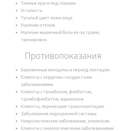
Темные круги под глазами.
форматах: электронную копию и оригиналы в
Усталость.
бумажном виде (по запросу). Кроме того, часть
Тусклый цвет кожи лица.
сопроводительных документов будет доступна для
Наличие отеков.
скачивания. Список документов:
Наличие мышечной боли из-за травм,
тренировок.
Договор поставки и гарантийного
технического обслуживания
Противопоказания
косметологической техники.
Транспортная накладная.
Беременные женщины и период лактации.
Сертификат соответствия (РСТ).
Клиенты с сердечно-сосудистыми
Декларация о соответствии и протоколы
заболеваниями.
испытания (EAC).
Клиенты с тромбозом, флебитом,
Сертификат подлинности аппарата Аппарат
тромбофлебитом, варикозом.
BIO SPIDER Модельный ряд 2024 г..
Клиенты, перенесшие трансплантацию.
Сертификат о прохождении обучения на
Заболевания эндокринной системы.
аппарате (выдается после успешной сдачи
Неврологические заболевания, эпилепсия.
экзамена).
Клиенты с онкологическими заболеваниями.
Технический паспорт устройства.