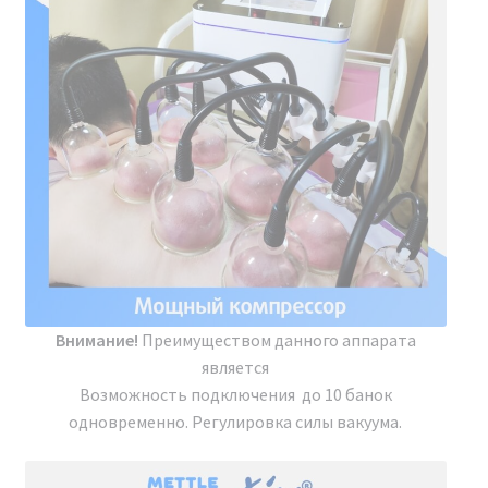
Мы официальный представитель
завода по производству
косметологических аппаратов
Аппарат BIO SPIDER Модельный
ряд 2024 г.
Внимание!
Преимуществом данного аппарата
Мы являемся официальным представителем завода,
является
производящего косметологические аппараты на
Возможность подключения до 10 банок
территории Российской Федерации. Наша компания
одновременно. Регулировка силы вакуума.
осуществляет прямые поставки с завода без
посредников, предоставляя гарантию и сервисное