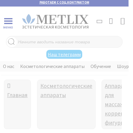
РАБОТАЕМ С СОЦ.КОНТРАКТОМ
меню
Поиск
товаров
Наш телеграмм
О нас
Косметологические аппараты
Обучение
Шоуру
Косметологические
Аппараты
Главная
аппараты
для
массажа и
коррекци
фигуры