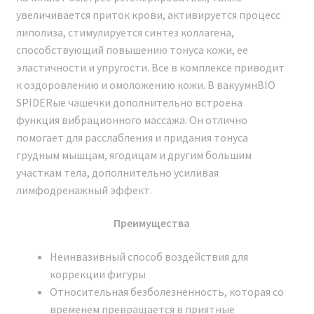
увеличивается приток крови, активируется процесс
липолиза, стимулируется синтез коллагена,
способствующий повышению тонуса кожи, ее
эластичности и упругости. Все в комплексе приводит
к оздоровлению и омоложению кожи. В вакуумнBIO
SPIDERые чашечки дополнительно встроена
Сертификат о допуске
функция вибрационного массажа. Он отлично
помогает для расслабления и придания тонуса
ДОКУМЕНТЫ
грудным мышцам, ягодицам и другим большим
участкам тела, дополнительно усиливая
При покупке аппарата Аппарат BIO SPIDER
лимфодренажный эффект.
Модельный ряд 2024 г. вы получите документы в двух
форматах: электронную копию и оригиналы в
Преимущества
бумажном виде (по запросу). Кроме того, часть
сопроводительных документов будет доступна для
Неинвазивный способ воздействия для
скачивания. Список документов:
коррекции фигуры
Относительная безболезненность, которая со
Договор поставки и гарантийного
временем превращается в приятные