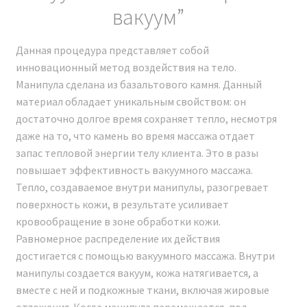
вакуум”
Мы являемся официальным представителем завода,
производящего косметологические аппараты на
Данная процедура представляет собой
территории Российской Федерации. Наша компания
инновационный метод воздействия на тело.
осуществляет прямые поставки с завода без
Манипула сделана из базальтового камня. Данный
посредников, предоставляя гарантию и сервисное
материал обладает уникальным свойством: он
обслуживание на всем протяжении гарантийного
достаточно долгое время сохраняет тепло, несмотря
срока и после него.
даже на то, что камень во время массажа отдает
запас тепловой энергии телу клиента. Это в разы
Каждый владелец аппарата Аппарат BIO SPIDER
повышает эффективность вакуумного массажа.
Модельный ряд 2024 г. получает полный пакет
Тепло, создаваемое внутри манипулы, разогревает
документов. В штате компании работают
поверхность кожи, в результате усиливает
профессиональные консультанты, врачи-
кровообращение в зоне обработки кожи.
косметологи, готовые предоставить
Равномерное распределение их действия
профессиональную консультацию до и после
достигается с помощью вакуумного массажа. Внутри
покупки, а также полное информационное и
манипулы создается вакуум, кожа натягивается, а
консультационное сопровождение.
вместе с ней и подкожные ткани, включая жировые
отложения. Когда манипула перемещается, под