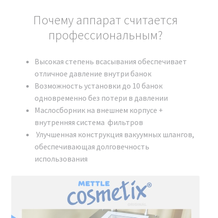
воспользоваться функцией NFC-чипа,
Почему аппарат считается
расположенного обычно над экраном устройства.
профессиональным?
Достаточно приложить свой телефон к этому чипу.
Если аппарат является оригинальным, на экране
смартфона появится зеленая галочка, что будет
Высокая степень всасывания обеспечивает
свидетельствовать об его подлинности и
отличное давление внутри банок
соответствии заявленным характеристикам.
Возможность установки до 10 банок
одновременно без потери в давлении
Маслосборник на внешнем корпусе +
внутренняя система фильтров
Улучшенная конструкция вакуумных шлангов,
обеспечивающая долговечность
использования