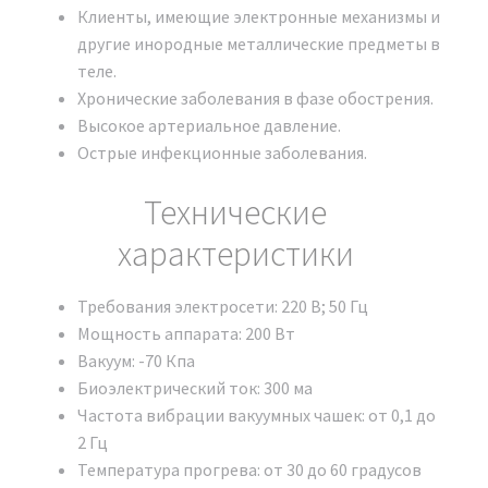
Клиенты, имеющие электронные механизмы и
Инструкция.
другие инородные металлические предметы в
теле.
Подробнее о сертификатах и о том, зачем нужно
Хронические заболевания в фазе обострения.
проверять их на оригинальность, вы можете
Высокое артериальное давление.
почитать в нашей статье:
НАЖМИТЕ ДЛЯ ПРОСМОТРА
Острые инфекционные заболевания.
СТАТЬИ
.
ПОЧЕМУ МЫ
Технические
характеристики
Гарантия лучшей цены.
Гарантия на товар и доставку.
Техническая поддержка 24/7.
Требования электросети: 220 В; 50 Гц
Инструкция и протоколы на русском языке
Мощность аппарата: 200 Вт
Защита от подделок.
Вакуум: -70 Кпа
Рассрочка 0%.
Биоэлектрический ток: 300 ма
Надежная упаковка.
Частота вибрации вакуумных чашек: от 0,1 до
2 Гц
ОПИСАНИЕ
Температура прогрева: от 30 до 60 градусов