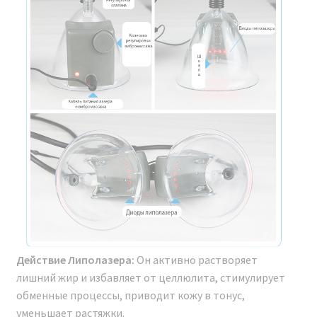
Гарантия лучшей цены.
Гарантия на товар и доставку.
Техническая поддержка 24/7.
Инструкция и протоколы на русском языке.
Защита от подделок.
Рассрочка 0%.
Надежная упаковка.
ОПИСАНИЕ
Действие Липолазера:
Он активно растворяет
лишний жир и избавляет от целлюлита, стимулирует
обменные процессы, приводит кожу в тонус,
уменьшает растяжки.