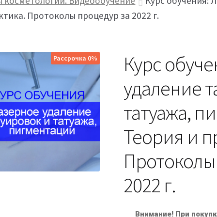
ы косметологии. Видеообучение
Курс обучения: 
ктика. Протоколы процедур за 2022 г.
Курс обуче
Рассрочка 0%
удаление т
татуажа, п
Теория и п
Протоколы
2022 г.
Внимание! При покуп