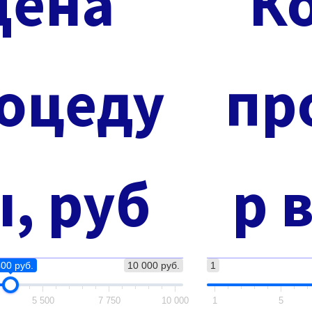
Цена
К
оцеду
пр
, руб
р 
400 руб.
10 000 руб.
1
5 500
7 750
10 000
1
5