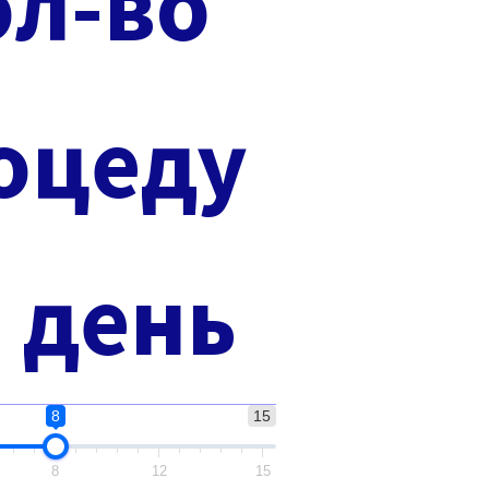
ол-во
оцеду
в день
8
15
8
12
15