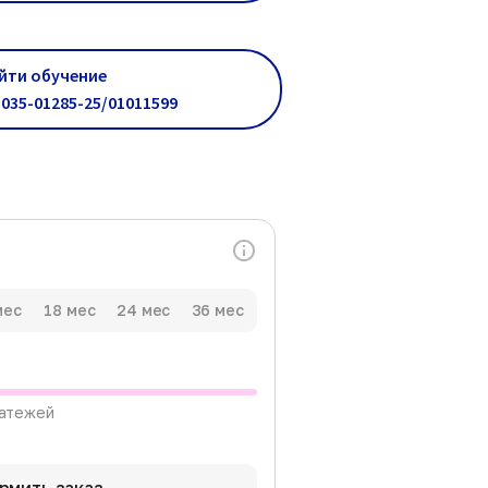
йти обучение
035-01285-25/01011599
мес
18 мес
24 мес
36 мес
латежей
рмить заказ