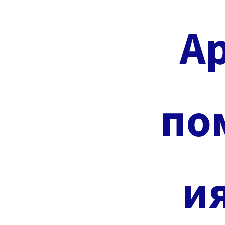
А
по
ия