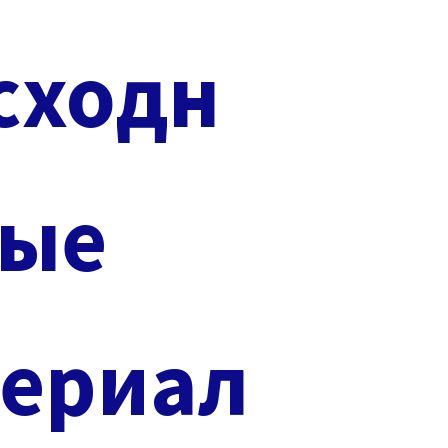
сходн
ые
териал