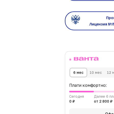
Про
Лицензия №Л
6 мес
10 мес
12 
Плати комфортно:
Сегодня
Далее 6 п
0 ₽
от 2 800 ₽
Офо