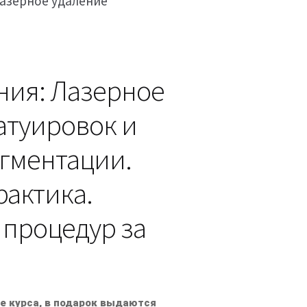
Лазерное удаление
ния: Лазерное
атуировок и
игментации.
рактика.
 процедур за
ке курса, в подарок выдаются