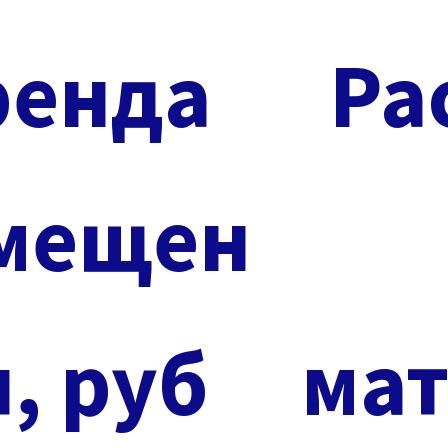
ренда
Ра
мещен
, руб
ма