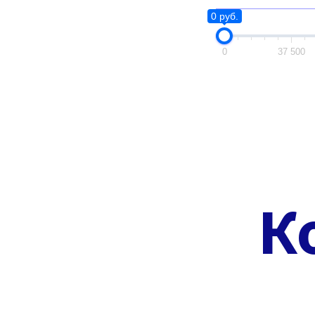
0 руб.
0
37 500
К