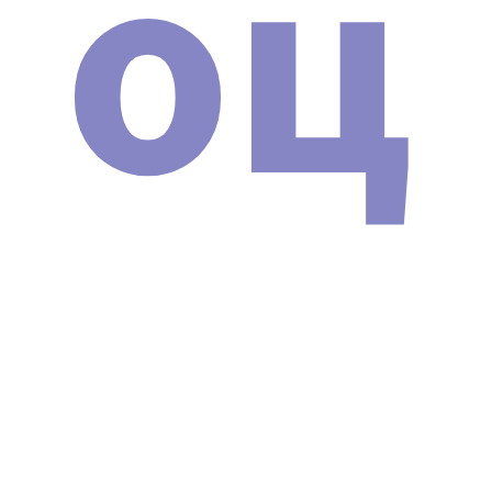
оц
Инструкция и протоколы на русском языке
Защита от подделок.
Рассрочка 0%.
Надежная упаковка.
ОПИСАНИЕ