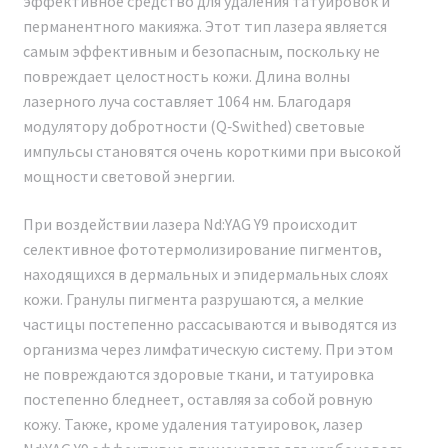
эффективное средство для удаления татуировок и
рекомендуем покупать только проверенные
перманентного макияжа. Этот тип лазера является
оригинальные модели.
самым эффективным и безопасным, поскольку не
повреждает целостность кожи. Длина волны
Для легкой проверки аутентичности аппарата можно
лазерного луча составляет 1064 нм. Благодаря
воспользоваться функцией NFC-чипа,
модулятору добротности (Q‑Swithed) световые
расположенного обычно над экраном устройства.
импульсы становятся очень короткими при высокой
Достаточно приложить свой телефон к этому чипу.
мощности световой энергии.
Если аппарат является оригинальным, на экране
смартфона появится зеленая галочка, что будет
При воздействии лазера Nd:YAG Y9 происходит
свидетельствовать об его подлинности и
селективное фототермолизирование пигментов,
соответствии заявленным характеристикам.
находящихся в дермальных и эпидермальных слоях
кожи. Гранулы пигмента разрушаются, а мелкие
частицы постепенно рассасываются и выводятся из
организма через лимфатическую систему. При этом
не повреждаются здоровые ткани, и татуировка
постепенно бледнеет, оставляя за собой ровную
кожу. Также, кроме удаления татуировок, лазер