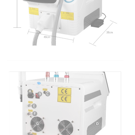
завода по производству
косметологических аппаратов
Неодимовый лазер Nd:YAG Y9
Модельный ряд 2024 г.
Мы являемся официальным представителем завода,
производящего косметологические аппараты на
территории Российской Федерации. Наша компания
осуществляет прямые поставки с завода без
посредников, предоставляя гарантию и сервисное
обслуживание на всем протяжении гарантийного
срока и после него.
Каждый владелец аппарата Неодимовый лазер
Nd:YAG Y9 Модельный ряд 2024 г. получает полный
пакет документов. В штате компании работают
профессиональные консультанты, врачи-