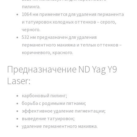
пилинга.
АППАРАТЕ Неодимовый
1064 нм применяется для удаления перманента
лазер Nd:YAG Y9 Модельный
и татуировок холодных оттенков – серого,
черного.
ряд 2024 г.
532 нм предназначен для удаления
перманентного макияжа и теплых оттенков –
При приобретении аппарата мы предоставляем
коричневого, красного.
техническое обучение. Это позволит вам освоить
работу с аппаратом и сразу же приступить к
Предназначение ND Yag Y9
оказанию косметологических услуг.
Laser:
карбоновый пилинг;
борьба с родимыми пятнами;
эффективное удаление пигментации;
выведение татуировок;
удаление перманентного макияжа.