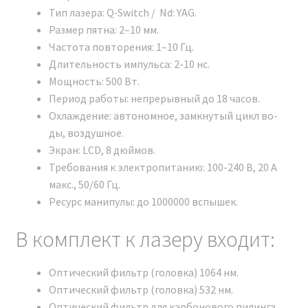
Из-за популярности многофункционального
Тип лазера: Q‑Switch / Nd: YAG.
аппарата Неодимовый лазер Nd:YAG Y9 Модельный
Размер пятна: 2–10 мм.
ряд 2024 г. на рынке появилось значительное
Частота повторения: 1–10 Гц.
количество подделок. Несмотря на схожий внешний
Длительность импульса: 2-10 нс.
вид с оригиналом, эти поддельные
Мощность: 500 Вт.
косметологические аппараты не обладают
Период работы: неп­ре­рыв­ный до 18 ча­сов.
заявленными характеристиками. Чтобы избежать
Охлаждение: ав­то­ном­ное, зам­кну­тый цикл во­
разочарования и получить качественное устройство,
ды, воз­душное.
рекомендуем покупать только проверенные
Экран: LCD, 8 дюймов.
оригинальные модели.
Требования к электропитанию: 100-240 В, 20 А
макс., 50/60 Гц.
Для легкой проверки аутентичности аппарата можно
Ресурс манипулы: до 1000000 вспышек.
воспользоваться функцией NFC-чипа,
расположенного обычно над экраном устройства.
В комплект к лазеру входит:
Достаточно приложить свой телефон к этому чипу.
Если аппарат является оригинальным, на экране
Оптический фильтр (головка) 1064 нм.
смартфона появится зеленая галочка, что будет
Оптический фильтр (головка) 532 нм.
свидетельствовать об его подлинности и
Оптический фильтр для карбонового пилинга.