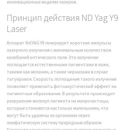
территории Российской Федерации. Наша компания
инновационных моделях лазеров.
осуществляет прямые поставки с завода без
Принцип действия ND Yag Y9
посредников, предоставляя гарантию и сервисное
обслуживание на всем протяжении гарантийного
Laser
срока и после него.
Аппарат Nd:YAG Y9 генерирует короткие импульсы
Каждый владелец аппарата Неодимовый лазер
лазерного излучения с минимальным количеством
Nd:YAG Y9 Модельный ряд 2024 г. получает полный
колебаний оптического поля. Это излучение
пакет документов. Предоставляется удаленное
поглощается естественными пигментами в коже,
обучение и консультация по всей Российской
такими как меланин, а также чернилами в случае
Федерации. В штате компании работают
татуировок. Скорость поглощения такого излучения
профессиональные консультанты, врачи-
позволяет применить фотоакустический эффект на
косметологи, готовые предоставить
пигментные образования. В результате происходит
профессиональную консультацию до и после
разрушение молекул пигмента на микрочастицы,
покупки, а также полное информационное и
которые становятся настолько маленькими, что
консультационное сопровождение.
могут быть удалены из организма через
лимфатическую систему природным образом.
Благодаря этому процессу клиент может полностью