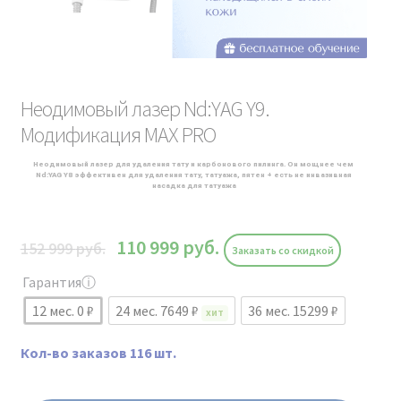
Неодимовый лазер Nd:YAG Y9.
Модификация MAX PRO
Неодимовый лазер для удаления тату и карбонового пилинга. Он мощнее чем
Nd:YAG Y8 эффективен для удаления тату, татуажа, пятен + есть не инвазивная
насадка для татуажа
110 999
руб.
152 999
руб.
Заказать со скидкой
Гарантия
ⓘ
12 мес. 0 ₽
24 мес. 7649 ₽
36 мес. 15299 ₽
ХИТ
Кол-во заказов 116 шт.