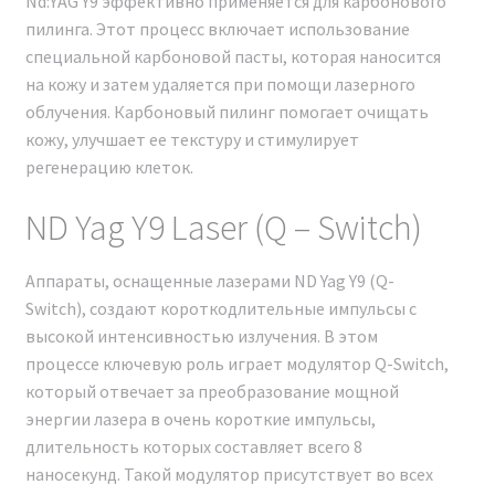
Nd:YAG Y9 эффективно применяется для карбонового
пилинга. Этот процесс включает использование
специальной карбоновой пасты, которая наносится
на кожу и затем удаляется при помощи лазерного
облучения. Карбоновый пилинг помогает очищать
кожу, улучшает ее текстуру и стимулирует
регенерацию клеток.
ND Yag Y9 Laser (Q – Switch)
Мы официальный представитель
завода по производству
Аппараты, оснащенные лазерами ND Yag Y9 (Q-
Switch), создают короткодлительные импульсы с
косметологических аппаратов
высокой интенсивностью излучения. В этом
Неодимовый лазер Nd:YAG Y9
процессе ключевую роль играет модулятор Q-Switch,
Модельный ряд 2024 г.
который отвечает за преобразование мощной
энергии лазера в очень короткие импульсы,
Мы являемся официальным представителем завода,
длительность которых составляет всего 8
производящего косметологические аппараты на
наносекунд. Такой модулятор присутствует во всех