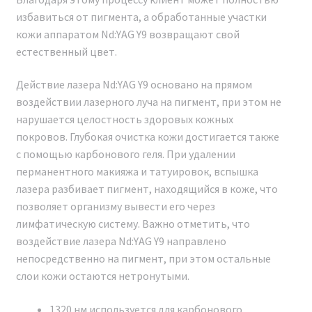
избавиться от пигмента, а обработанные участки
кожи аппаратом Nd:YAG Y9 возвращают свой
естественный цвет.
Действие лазера Nd:YAG Y9 основано на прямом
воздействии лазерного луча на пигмент, при этом не
нарушается целостность здоровых кожных
покровов. Глубокая очистка кожи достигается также
с помощью карбонового геля. При удалении
перманентного макияжа и татуировок, вспышка
лазера разбивает пигмент, находящийся в коже, что
позволяет организму вывести его через
лимфатическую систему. Важно отметить, что
воздействие лазера Nd:YAG Y9 направлено
непосредственно на пигмент, при этом остальные
Наши сертификаты и документы
слои кожи остаются нетронутыми.
ОБУЧЕНИЕ РАБОТЕ НА
1320 нм используется для карбонового