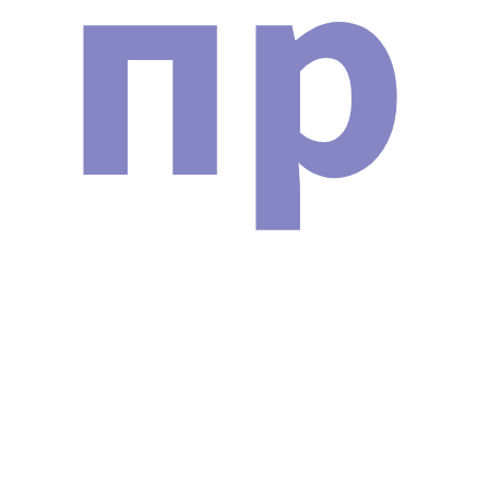
пр
Сертификат подлинности аппарата
Неодимовый лазер Nd:YAG Y9 Модельный ряд
2024 г..
Сертификат о прохождении обучения на
аппарате (выдается после успешной сдачи
экзамена).
Технический паспорт устройства.
Инструкция.
Подробнее о сертификатах и о том, зачем нужно
проверять их на оригинальность, вы можете
почитать в нашей статье:
НАЖМИТЕ ДЛЯ ПРОСМОТРА
СТАТЬИ
.
ПОЧЕМУ МЫ
Гарантия лучшей цены.
Гарантия на товар и доставку.
Техническая поддержка 24/7.