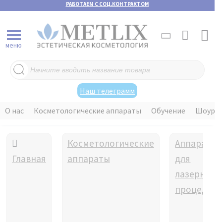
РАБОТАЕМ С СОЦ.КОНТРАКТОМ
меню
Поиск
товаров
Наш телеграмм
О нас
Косметологические аппараты
Обучение
Шоуру
Косметологические
Аппараты
Главная
аппараты
для
лазерных
процедур