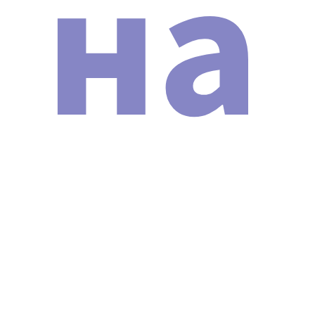
на
ДОКУМЕНТЫ
При покупке аппарата Неодимовый лазер Nd:YAG Y9
Модельный ряд 2024 г. вы получите документы в двух
форматах: электронную копию и оригиналы в
бумажном виде (по запросу). Кроме того, часть
сопроводительных документов будет доступна для
скачивания. Список документов:
Договор поставки и гарантийного
технического обслуживания
косметологической техники.
Транспортная накладная.
Сертификат соответствия (РСТ).
Декларация о соответствии и протоколы
испытания (EAC).