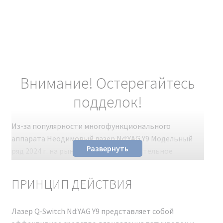
Внимание! Остерегайтесь
подделок!
Из-за популярности многофункционального
аппарата Неодимовый лазер Nd:YAG Y9 Модельный
Развернуть
ряд 2024 г. на рынке появилось значительное
количество подделок. Несмотря на схожий внешний
вид с оригиналом, эти поддельные
ПРИНЦИП ДЕЙСТВИЯ
косметологические аппараты не обладают
заявленными характеристиками. Чтобы избежать
Лазер Q‑Switch Nd:YAG Y9 представляет собой
разочарования и получить качественное устройство,