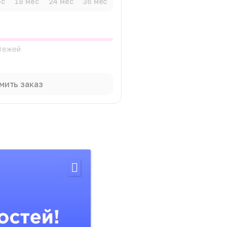
ес
18 мес
24 мес
36 мес
атежей
мить заказ