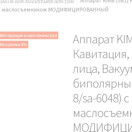
араты для коррекции фигуры
Аппарат KIM8 (5в1) 
48) с маслосъемником МОДИФИЦИРОВАННЫЙ
Аппарат KIM
Инструкция и протоколы в
Рассрочка 0%
Кавитация, 
лица, Ваку
биполярны
8/sa-6048) с
маслосъем
МОДИФИЦ