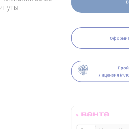
В
инуты
Оформит
Прой
Лицензия №Л0