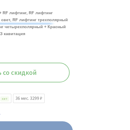
 RF лифтинг, RF лифтинг
свет, RF лифтинг трехполярный
инг четырехполярный + Красный
УЗ кавитация
ь со скидкой
₽
36 мес. 3299 ₽
ХИТ
.