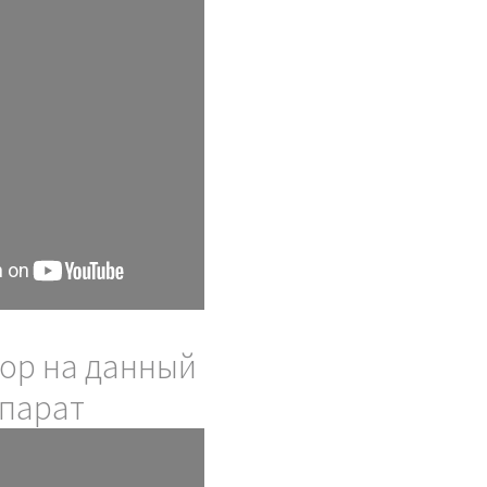
ициальный
тель завода по
ор на данный
зводству
ологических
парат
парат KIM 8 (5 в
я, RF для тела и