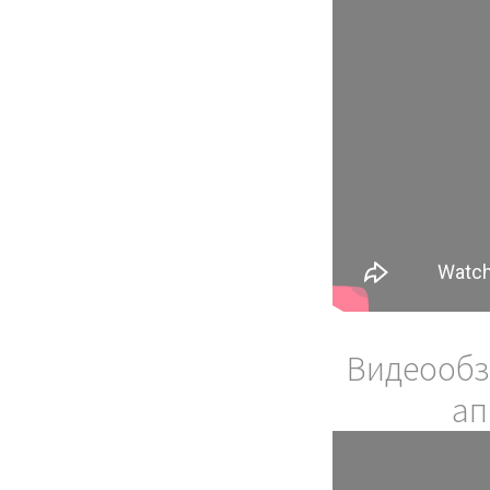
Мы оф
представи
Видеообз
прои
космет
ап
аппаратов Ап
1) Кавитаци