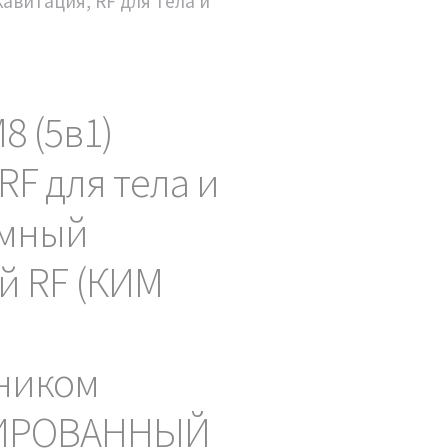
Кавитация, RF для тела и
8 (5в1)
RF для тела и
умный
й RF (КИМ
ником
ИРОВАННЫЙ