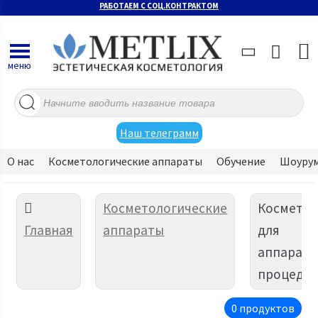
РАБОТАЕМ С СОЦ.КОНТРАКТОМ
меню
Поиск
товаров
Наш телеграмм
О нас
Косметологические аппараты
Обучение
Шоуру
Косметологические
Косметик
Главная
аппараты
для
аппаратн
процеду
0 продуктов